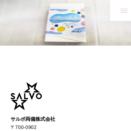
Ryobi Group
Ryobi Group
SALVO Ryobi Inc.
SALVO Ryobi Inc.
About us
企業情報
会社概要
経営理念
ファイブスターズ
沿革
拠点一覧
サルボ両備株式会社
〒700-0902