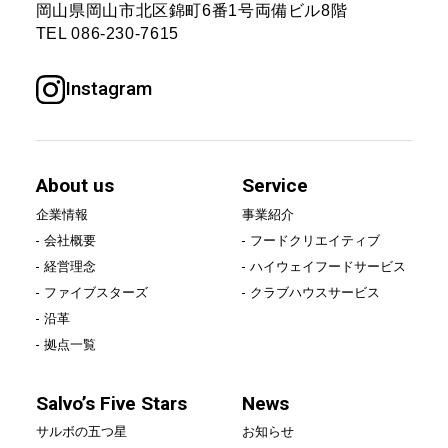
岡山県岡山市北区錦町6番1号
両備ビル8階
Service
TEL
086-230-7615
事業紹介
Instagram
フードクリエイティブ
ハイウェイフードサービス
About us
Service
クラブハウスサービス
企業情報
事業紹介
会社概要
フードクリエイティブ
Salvo’s Five Stars
経営理念
ハイウェイフードサービス
ファイブスターズ
クラブハウスサービス
沿革
サルボの五つ星
拠点一覧
News
Salvo’s Five Stars
News
サルボの五つ星
お知らせ
お知らせ