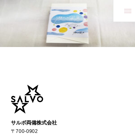
Ryobi Group
Ryobi Group
SALVO Ryobi Inc.
SALVO Ryobi Inc.
About us
企業情報
会社概要
経営理念
ファイブスターズ
沿革
拠点一覧
サルボ両備株式会社
〒700-0902