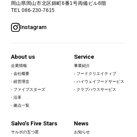
岡山県岡山市北区錦町6番1号
両備ビル8階
Service
TEL
086-230-7615
事業紹介
Instagram
フードクリエイティブ
ハイウェイフードサービス
About us
Service
クラブハウスサービス
企業情報
事業紹介
会社概要
フードクリエイティブ
Salvo’s Five Stars
経営理念
ハイウェイフードサービス
ファイブスターズ
クラブハウスサービス
沿革
サルボの五つ星
拠点一覧
News
Salvo’s Five Stars
News
サルボの五つ星
お知らせ
お知らせ