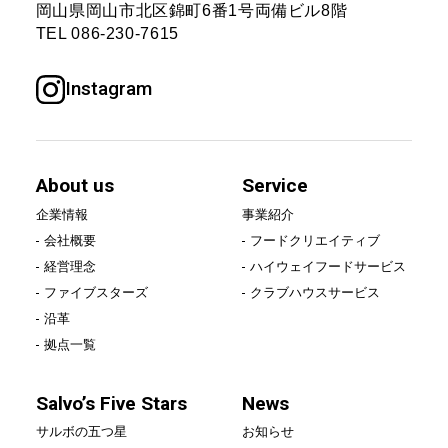
岡山県岡山市北区錦町6番1号
両備ビル8階
Service
TEL
086-230-7615
事業紹介
Instagram
フードクリエイティブ
ハイウェイフードサービス
About us
Service
クラブハウスサービス
企業情報
事業紹介
会社概要
フードクリエイティブ
Salvo’s Five Stars
経営理念
ハイウェイフードサービス
ファイブスターズ
クラブハウスサービス
沿革
サルボの五つ星
拠点一覧
News
Salvo’s Five Stars
News
サルボの五つ星
お知らせ
お知らせ