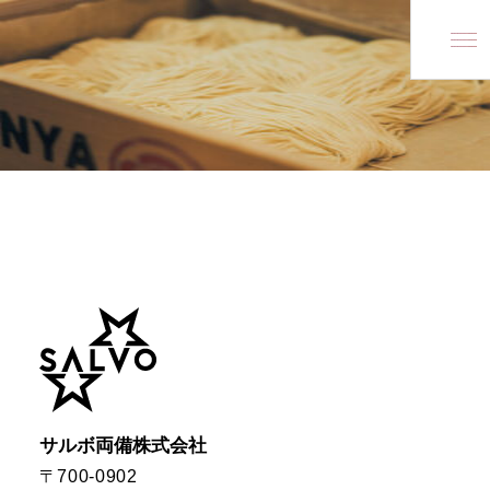
Ryobi Group
Ryobi Group
SALVO Ryobi Inc.
SALVO Ryobi Inc.
About us
企業情報
会社概要
経営理念
ファイブスターズ
沿革
拠点一覧
サルボ両備株式会社
〒700-0902