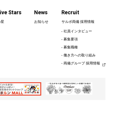
Stars
Five Stars
News
Recruit
サルボの五つ星
つ星
お知らせ
サルボ両備 採用情報
社員インタビュー
募集要項
募集職種
働き方への取り組み
両備グループ 採用情報
情報
働き方への取り組み
両備グループ 採用情報