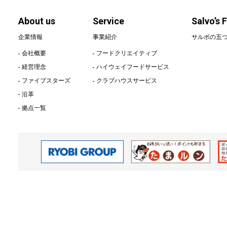
Salvo’s Five 
About us
Service
Salvo’s 
企業情報
事業紹介
サルボの五
会社概要
フードクリエイティブ
経営理念
ハイウェイフードサービス
News
ファイブスターズ
クラブハウスサービス
お知らせ
沿革
拠点一覧
Recruit
サルボ両備 採用
社員インタビュー
募集要項
募集職種
お問い合わせ
プライバシーポリシー