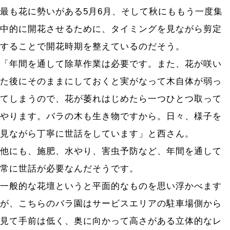
最も花に勢いがある5月6月、そして秋にももう一度集
Recruit
中的に開花させるために、タイミングを見ながら剪定
することで開花時期を整えているのだそう。
サルボ両備 採用情報
「年間を通して除草作業は必要です。また、花が咲い
社員インタビュー
た後にそのままにしておくと実がなって木自体が弱っ
募集要項
てしまうので、花が萎れはじめたら一つひとつ取って
募集職種
やります。バラの木も生き物ですから。日々、様子を
働き方への取り組み
見ながら丁寧に世話をしています」と西さん。
両備グループ 採用情報
他にも、施肥、水やり、害虫予防など、年間を通して
常に世話が必要なんだそうです。
一般的な花壇というと平面的なものを思い浮かべます
お問い合わせ
が、こちらのバラ園はサービスエリアの駐車場側から
プライバシーポリシー
見て手前は低く、奥に向かって高さがある立体的なレ