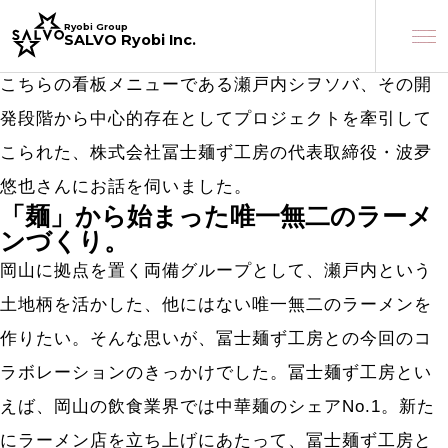
サルボ両備が経営する人気のラーメン店、「瀬戸内シ
Ryobi Group
Ryobi Group
SALVO Ryobi Inc.
SALVO Ryobi Inc.
ヲソバ3.5」。
こちらの看板メニューである瀬戸内シヲソバ、その開
発段階から中心的存在としてプロジェクトを牽引して
こられた、株式会社冨士麺ず工房の代表取締役・波夛
悠也さんにお話を伺いました。
「麺」から始まった唯一無二のラーメ
ンづくり。
岡山に拠点を置く両備グループとして、瀬戸内という
土地柄を活かした、他にはない唯一無二のラーメンを
作りたい。そんな思いが、冨士麺ず工房との今回のコ
ラボレーションのきっかけでした。冨士麺ず工房とい
えば、岡山の飲食業界では中華麺のシェアNo.1。新た
にラーメン店を立ち上げにあたって、冨士麺ず工房と