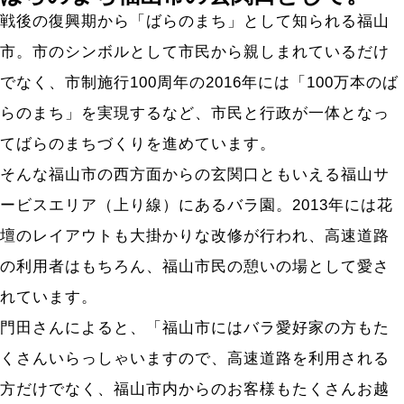
戦後の復興期から「ばらのまち」として知られる福山
市。市のシンボルとして市民から親しまれているだけ
でなく、市制施行100周年の2016年には「100万本のば
らのまち」を実現するなど、市民と行政が一体となっ
About us
てばらのまちづくりを進めています。
そんな福山市の西方面からの玄関口ともいえる福山サ
企業情報
ービスエリア（上り線）にあるバラ園。2013年には花
会社概要
壇のレイアウトも大掛かりな改修が行われ、高速道路
経営理念
の利用者はもちろん、福山市民の憩いの場として愛さ
ファイブスターズ
れています。
沿革
門田さんによると、「福山市にはバラ愛好家の方もた
拠点一覧
くさんいらっしゃいますので、高速道路を利用される
方だけでなく、福山市内からのお客様もたくさんお越